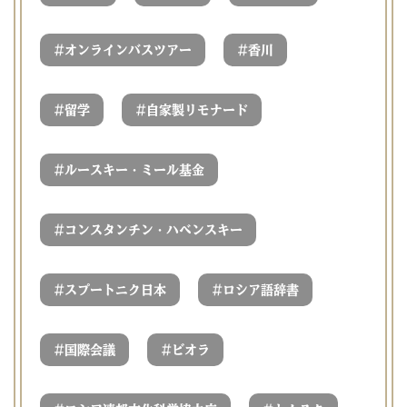
#
#
オンラインバスツアー
香川
#
#
留学
自家製リモナード
#
ルースキー・ミール基金
#
コンスタンチン・ハベンスキー
#
#
スプートニク日本
ロシア語辞書
#
#
国際会議
ビオラ