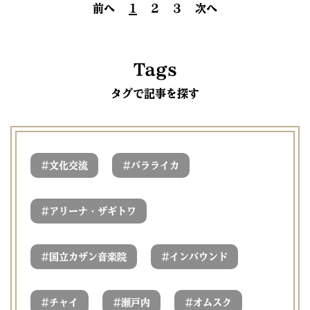
前へ
1
2
3
次へ
Tags
タグで記事を探す
#
#
文化交流
バラライカ
#
アリーナ・ザギトワ
#
#
国立カザン音楽院
インバウンド
#
#
#
チャイ
瀬戸内
オムスク