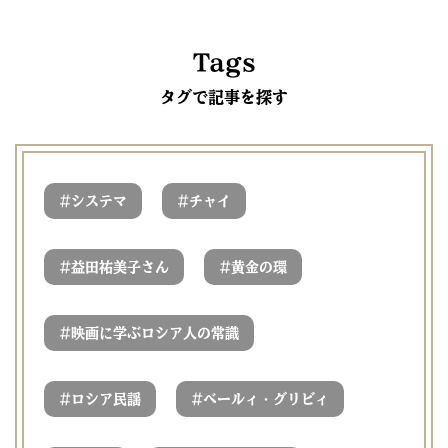
Tags
タグで記事を探す
#
#
システマ
チャイ
#
#
益田祐美子さん
黄金の環
#
映画に学ぶロシア人の常識
#
#
ロシア民謡
ベールィ・グリビィ