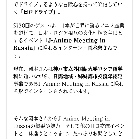
でドライブするような冒険心を持って発信してい
く
「日ロドライブ」
。
第30回のゲストは、日本が世界に誇るアニメ産業
を題材に、日本・ロシア相互の文化理解を主眼と
するイベント
「J-Anime Meeting in
Russia」
に携わるインターン・
岡本碧さん
で
す。
現在、岡本さんは
神戸市立外国語大学ロシア語学
科
に通いながら、
日露地域・姉妹都市交流年認定
事業
であるJ-Anime Meeting in Russiaに携わ
る形でインターンをされています。
そんな岡本さんからJ-Anime Meeting in
Russiaの概要や魅力、そして他の日ロ交流イベン
トと一味違うところまで、たっぷりお聞きしてき