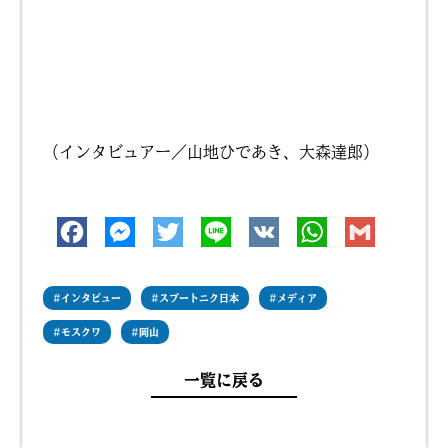
（インタビュアー／山地ひであき、大森達郎）
#
インタビュー
#
スプートニク日本
#
メディア
#
モスクワ
#
岡山
一覧に戻る