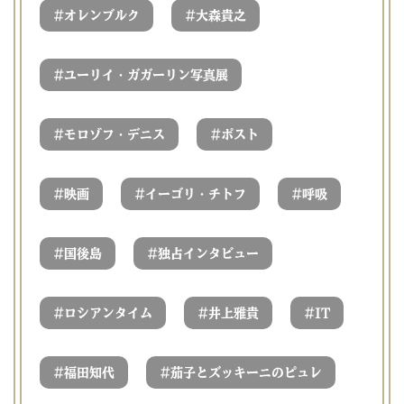
#
#
オレンブルク
大森貴之
#
ユーリイ・ガガーリン写真展
#
#
モロゾフ・デニス
ポスト
#
#
#
映画
イーゴリ・チトフ
呼吸
#
#
国後島
独占インタビュー
#
#
#
ロシアンタイム
井上雅貴
IT
#
#
福田知代
茄子とズッキーニのピュレ