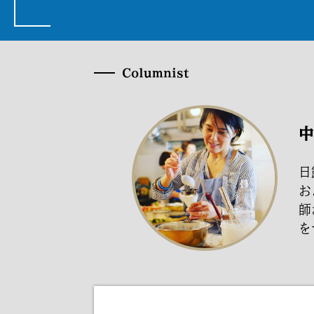
Columnist
日
お
師
を