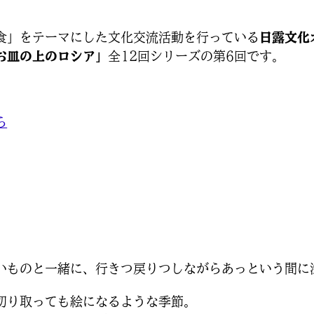
食」をテーマにした文化交流活動を行っている
日露文化
お皿の上のロシア」
全12回シリーズの第6回です。
ら
）
いものと一緒に、行きつ戻りつしながらあっという間に
切り取っても絵になるような季節。