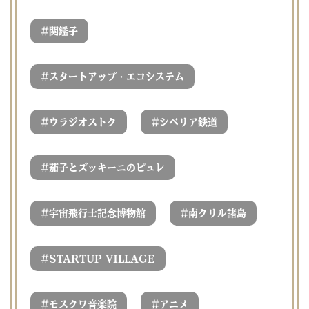
#
関鑑子
#
スタートアップ・エコシステム
#
#
ウラジオストク
シベリア鉄道
#
茄子とズッキーニのピュレ
#
#
宇宙飛行士記念博物館
南クリル諸島
#
STARTUP VILLAGE
#
#
モスクワ音楽院
アニメ