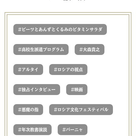
#
ビーツとあんずとくるみのビタミンサラダ
#
#
高校生派遣プログラム
大森貴之
#
#
アルタイ
ロシアの視点
#
#
独占インタビュー
映画
#
#
悪魔の指
ロシア文化フェスティバル
#
#
年次教書演説
バーニャ