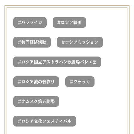
#
#
バラライカ
ロシア映画
#
#
共同経済活動
ロシアミッション
#
ロシア国立アストラハン歌劇場バレエ団
#
#
ロシア流の音作り
ウォッカ
#
オムスク第五劇場
#
ロシア文化フェスティバル