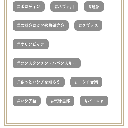
#
#
#
ボロディン
ネヴァ川
通訳
#
#
二期会ロシア歌曲研究会
クヴァス
#
オリンピック
#
コンスタンチン・ハベンスキー
#
#
もっとロシアを知ろう
ロシア音楽
#
#
#
ロシア語
堂珍嘉邦
バーニャ