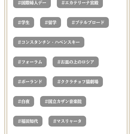
#
#
国際婦人デー
エカテリーナ宮殿
#
#
#
学生
留学
ブテルブロード
#
コンスタンチン・ハベンスキー
#
#
フォーラム
お皿の上のロシア
#
#
ポーランド
ククラチョフ猫劇場
#
#
白夜
国立カザン音楽院
#
#
福田知代
マスリャータ