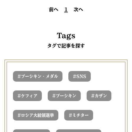
前へ
1
次へ
Tags
タグで記事を探す
#
#
プーシキン・メダル
SNS
#
#
#
ケフィア
プーシキン
カザン
#
#
ロシア大統領選挙
ミチター