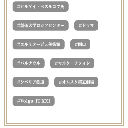
#
セルゲイ・ベズルコフ氏
#
#
創価大学ロシアセンター
ドラマ
#
#
エルミタージュ美術館
岡山
#
#
バルナウル
マルク・ラフォレ
#
#
シベリア鉄道
オムスク第五劇場
#
Volga-IT'XXI