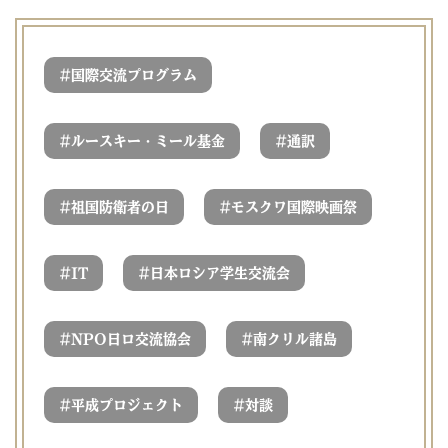
#
国際交流プログラム
#
#
ルースキー・ミール基金
通訳
#
#
祖国防衛者の日
モスクワ国際映画祭
#
#
IT
日本ロシア学生交流会
#
#
NPO日ロ交流協会
南クリル諸島
#
#
平成プロジェクト
対談